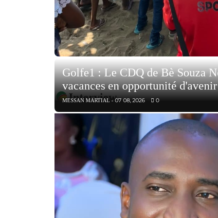
Golfe1 : Le CDQ de Bè Souza Né
vacances en opportunité d'avenir
Interview
07 08, 2026
0
MESSAN MARTIAL -