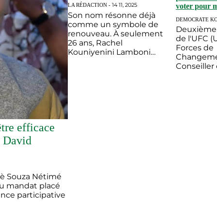
dans les sphères
14 11, 2025
LA RÉDACTION -
voter pour m
décisionnelles »
Son nom résonne déjà
2...", Emma
DEMOCRATE K
TOMI, candi
comme un symbole de
Deuxième 
aux sénatori
renouveau. À seulement
de l'UFC (
février
26 ans, Rachel
Forces de
Kouniyenini Lamboni
Changeme
vient d’être portée à la
Conseiller
tête de la commune de
communica
Kpendjal 1, devenant
Gilchrist 
ainsi la plus jeune maire
OLYMPIO,
du Togo
Kokouvi Vi
journaliste
est candid
tre efficace
, David
 Bè Souza Nétimé
au mandat placé
ance participative