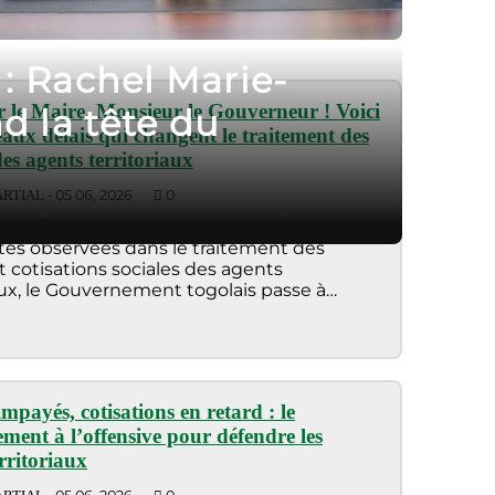
 : Rachel Marie-
 le Maire, Monsieur le Gouverneur ! Voici
d la tête du
eaux délais qui changent le traitement des
des agents territoriaux
05 06, 2026
0
RTIAL -
ir affiché sa volonté de mettre fin aux
ités observées dans le traitement des
et cotisations sociales des agents
aux, le Gouvernement togolais passe à
ave
impayés, cotisations en retard : le
ment à l’offensive pour défendre les
rritoriaux