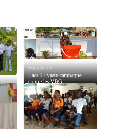
27 11, 2025
0
Lacs 1 : vaste campagne
contre les VBG
r
stence