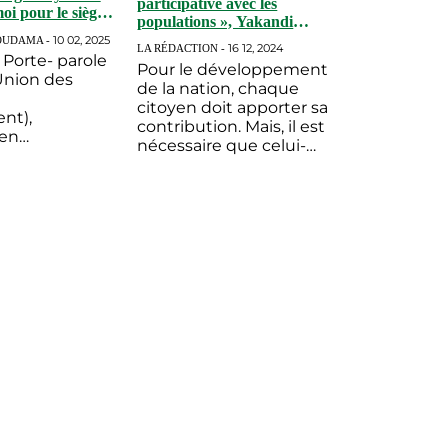
participative avec les
oi pour le siège
populations », Yakandi
nuel Vivien
Jérôme
10 02, 2025
OUDAMA -
dat de l'UFC
16 12, 2024
LA RÉDACTION -
Porte- parole
ales du 15
Pour le développement
Union des
de la nation, chaque
citoyen doit apporter sa
nt),
contribution. Mais, il est
 en
nécessaire que celui-
tion de Dr
ci comprenne pourquoi
Sylvanus
il doit contribuer, quelle
 Emmanuel
forme de contribution i
vien TOMI,
 et cinéaste,
at po