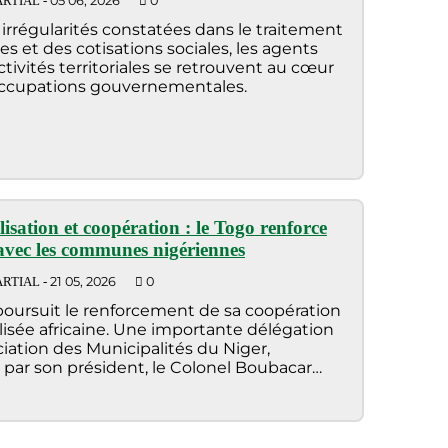
05 06, 2026
0
RTIAL -
irrégularités constatées dans le traitement
res et des cotisations sociales, les agents
ctivités territoriales se retrouvent au cœur
occupations gouvernementales.
isation et coopération : le Togo renforce
s avec les communes nigériennes
21 05, 2026
0
RTIAL -
poursuit le renforcement de sa coopération
lisée africaine. Une importante délégation
ciation des Municipalités du Niger,
 par son président, le Colonel Boubacar