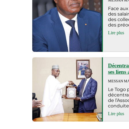
MESSAN MA
Face aux 
des salai
des colle
des pré
Lire plus
Décentral
ses lien
MESSAN MA
Le Togo 
décentra
de l’Asso
conduite
Souma
Lire plus