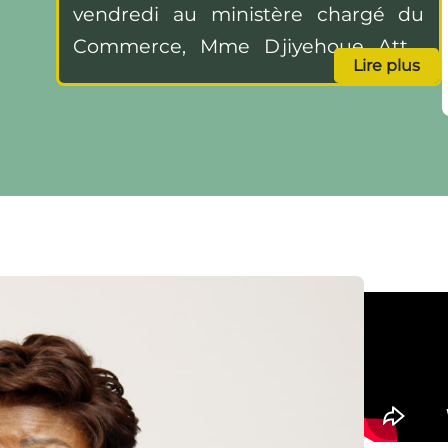
FÉMININ
vendredi au ministère chargé du
Commerce, Mme Djiyehoue Attia
Lire plus
Mawussé d