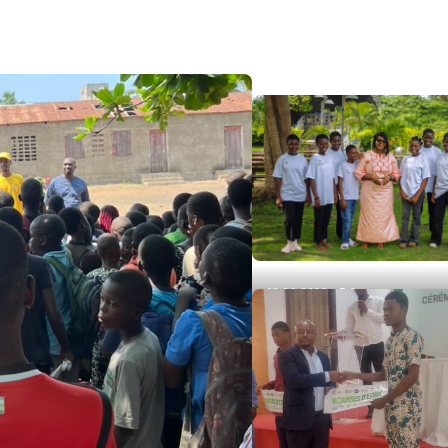
18 06, 2026
0
Commune Golfe 2:
l'association ChouCoeu
célèbre ses 10 ans d'exi