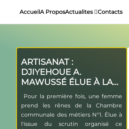
Accueil
A Propos
Actualites
Contacts
ARTISANAT :
DJIYEHOUE A.
MAWUSSÉ ÉLUE À LA
PRÉSIDENCE DE LA
Pour la première fois, une femme
CCOM1, L'ONG CAFE
prend les rênes de la Chambre
SALUE UNE VICTOIRE
communale des métiers N°1. Élue à
DU LEADERSHIP
l'issue du scrutin organisé ce