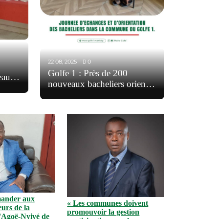
22 08, 2025
0
Golfe 1 : Près de 200
eaux
nouveaux bacheliers orientés
pour un avenir académique
réussi
mander aux
« Les communes doivent
eurs de la
promouvoir la gestion
d'Agoë-Nyivé de