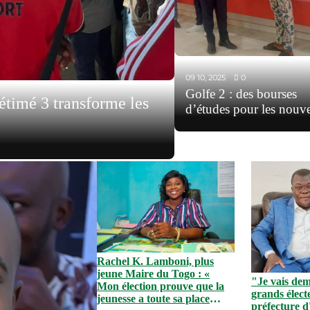
09 10, 2025
0
Golfe 2 : des bourses
timé 3 transforme les
d’études pour les nouv
bacheliers
Rachel K. Lamboni, plus
jeune Maire du Togo : «
"Je vais de
Mon élection prouve que la
grands élect
jeunesse a toute sa place
préfecture 